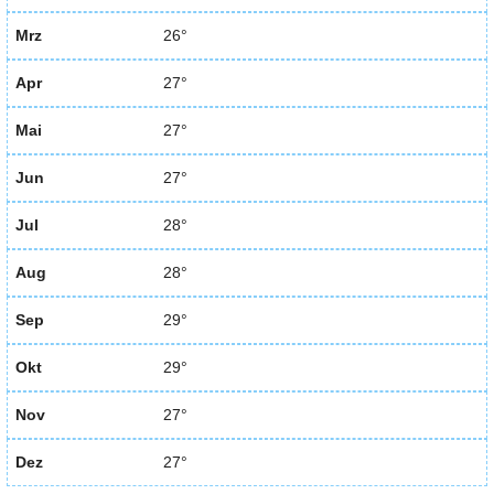
Mrz
26°
Apr
27°
Mai
27°
Jun
27°
Jul
28°
Aug
28°
Sep
29°
Okt
29°
Nov
27°
Dez
27°