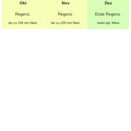
Okt
Nov
Dez
Regenz.
Regenz.
Ende
Regenz.
bis zu 199 mm
Nied.
bis zu 228 mm
Nied.
meist opt. Klima