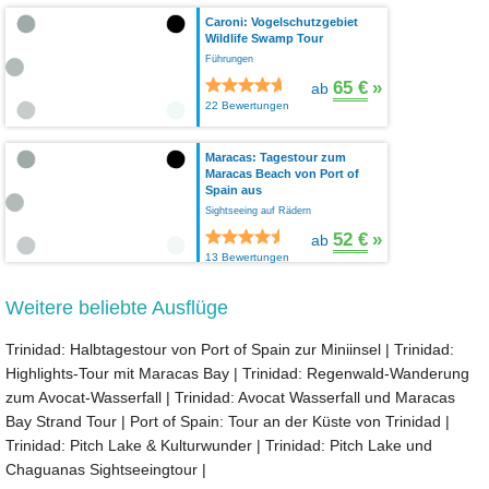
Caroni: Vogelschutzgebiet
Wildlife Swamp Tour
Führungen
65 €
»
ab
22 Bewertungen
Maracas: Tagestour zum
Maracas Beach von Port of
Spain aus
Sightseeing auf Rädern
52 €
»
ab
13 Bewertungen
Weitere beliebte Ausflüge
Trinidad: Halbtagestour von Port of Spain zur Miniinsel
|
Trinidad:
Highlights-Tour mit Maracas Bay
|
Trinidad: Regenwald-Wanderung
zum Avocat-Wasserfall
|
Trinidad: Avocat Wasserfall und Maracas
Bay Strand Tour
|
Port of Spain: Tour an der Küste von Trinidad
|
Trinidad: Pitch Lake & Kulturwunder
|
Trinidad: Pitch Lake und
Chaguanas Sightseeingtour
|