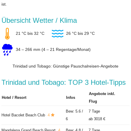
ist.
Übersicht Wetter / Klima
21 °C bis 32 °C
26 °C bis 29 °C
34 – 266 mm (4 – 21 Regentage/Monat)
Trinidad und Tobago: Günstige Pauschalreisen-Angebote
Trinidad und Tobago: TOP 3 Hotel-Tipps
Angebote inkl.
Hotel / Resort
Infos
Flug
Bew: 5.6 /
7 Tage
Hotel Bacolet Beach Club
4
6
ab
3018 €
Magdalena Grand Beach Resort
4
Bew: 4.8 /
7 Tage