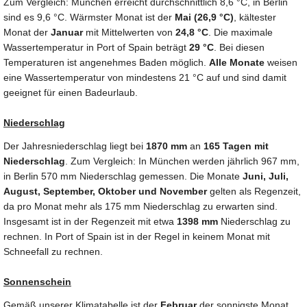
Zum Vergleich: München erreicht durchschnittlich 8,6 °C, in Berlin
sind es 9,6 °C. Wärmster Monat ist der
Mai (26,9 °C)
, kältester
Monat der
Januar
mit Mittelwerten von
24,8 °C
. Die maximale
Wassertemperatur in Port of Spain beträgt
29 °C
. Bei diesen
Temperaturen ist angenehmes Baden möglich.
Alle Monate
weisen
eine Wassertemperatur von mindestens 21 °C auf und sind damit
geeignet für einen Badeurlaub.
Niederschlag
Der Jahresniederschlag liegt bei
1870 mm
an
165 Tagen mit
Niederschlag
. Zum Vergleich: In München werden jährlich 967 mm,
in Berlin 570 mm Niederschlag gemessen. Die Monate
Juni, Juli,
August, September, Oktober und November
gelten als Regenzeit,
da pro Monat mehr als 175 mm Niederschlag zu erwarten sind.
Insgesamt ist in der Regenzeit mit etwa
1398 mm
Niederschlag zu
rechnen. In Port of Spain ist in der Regel in keinem Monat mit
Schneefall zu rechnen.
Sonnenschein
Gemäß unserer Klimatabelle ist der
Februar
der sonnigste Monat