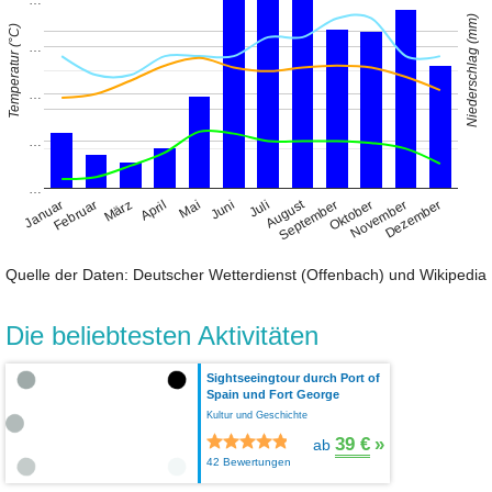
Niederschlag (mm)
Temperatur (°C)
…
…
…
…
August
Januar
April
Juli
Oktober
Februar
Mai
November
März
Juni
September
Dezember
Quelle der Daten: Deutscher Wetterdienst (Offenbach) und Wikipedia
Die beliebtesten Aktivitäten
Sightseeingtour durch Port of
Spain und Fort George
Kultur und Geschichte
39 €
»
ab
42 Bewertungen