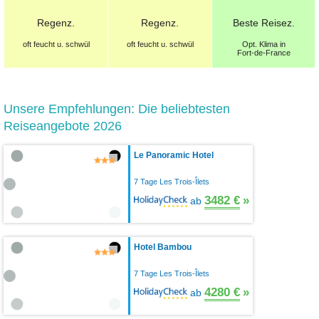
Regenz.
Regenz.
Beste
Reisez.
oft feucht u. schwül
oft feucht u. schwül
Opt.
Klima in
Fort-de-France
Unsere Empfehlungen: Die beliebtesten
Reiseangebote 2026
Le Panoramic Hotel
7 Tage Les Trois-Îlets
3482 €
»
ab
Hotel Bambou
7 Tage Les Trois-Îlets
4280 €
»
ab