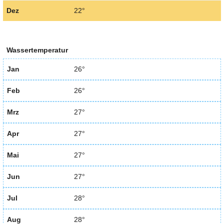
Dez
22°
Wassertemperatur
Jan
26°
Feb
26°
Mrz
27°
Apr
27°
Mai
27°
Jun
27°
Jul
28°
Aug
28°