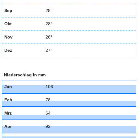
Sep
28°
Okt
28°
Nov
28°
Dez
27°
Niederschlag in mm
Jan
106
Feb
78
Mrz
64
Apr
92