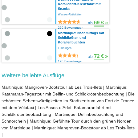
Korallenriff-Kreuzfahrt mit
Snacks
Wasser-Aktivitäten
69 €
»
ab
259 Bewertungen
Martinique: Nachmittags mit
Schildkröten und
Korallenbuchten
Führungen
72 €
»
ab
198 Bewertungen
Weitere beliebte Ausflüge
Martinique: Mangroven-Bootstour ab Les Trois-Îlets
|
Martinique:
Katamaran-Tagestour mit Delfin- und Schildkrötenbeobachtung
|
Die
schönsten Sehenswürdigkeiten im Stadtzentrum von Fort de France
mit dem Vélotaxi
|
Les Anses-d’Arlet: Katamaranfahrt mit
Schildkrötenbeobachtung
|
Martinique: Delfinbeobachtung und
Schnorcheln
|
Martinique: Geführte Tour durch den grünen Norden
von Martinique
|
Martinique: Mangroven-Bootstour ab Les Trois-Îlets
|