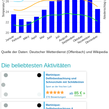
Niederschlag (mm)
Temperatur (°C)
26
24
22
20
August
Januar
April
Juli
Oktober
Februar
Mai
November
März
Juni
September
Dezember
Quelle der Daten: Deutscher Wetterdienst (Offenbach) und Wikipedia
Die beliebtesten Aktivitäten
Martinique:
Delfinbeobachtung und
Schnorcheln mit Schildkröten
Sport an der frischen Luft
85 €
»
ab
270 Bewertungen
Martinique:
Delfinbeobachtung &