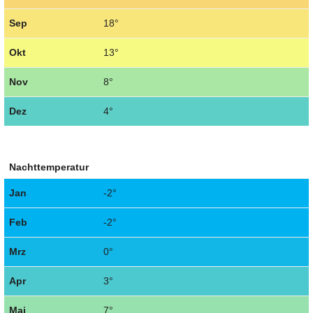
Sep
18°
Okt
13°
Nov
8°
Dez
4°
Nachttemperatur
Jan
-2°
Feb
-2°
Mrz
0°
Apr
3°
Mai
7°