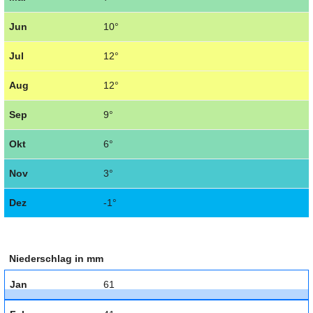
Jun
10°
Jul
12°
Aug
12°
Sep
9°
Okt
6°
Nov
3°
Dez
-1°
Niederschlag in mm
Jan
61