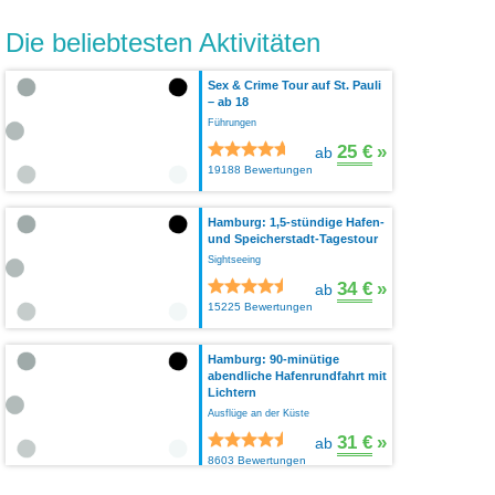
Die beliebtesten Aktivitäten
Sex & Crime Tour auf St. Pauli
– ab 18
Führungen
25 €
»
ab
19188 Bewertungen
Hamburg: 1,5-stündige Hafen-
und Speicherstadt-Tagestour
Sightseeing
34 €
»
ab
15225 Bewertungen
Hamburg: 90-minütige
abendliche Hafenrundfahrt mit
Lichtern
Ausflüge an der Küste
31 €
»
ab
8603 Bewertungen