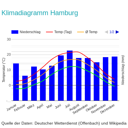
Klimadiagramm Hamburg
Niederschlag
Temp (Tag)
Ø Temp
1/2
30
20
Niederschlag (mm)
Temperatur (°C)
10
0
-…
August
Januar
April
Juli
Oktober
Februar
Mai
November
März
Juni
September
Dezember
Quelle der Daten: Deutscher Wetterdienst (Offenbach) und Wikipedia