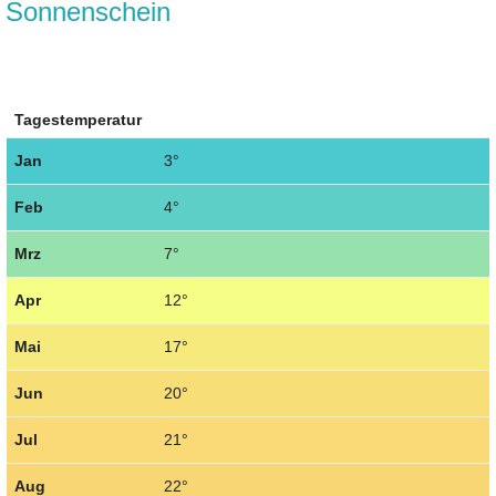
Sonnenschein
Tagestemperatur
Jan
3°
Feb
4°
Mrz
7°
Apr
12°
Mai
17°
Jun
20°
Jul
21°
Aug
22°