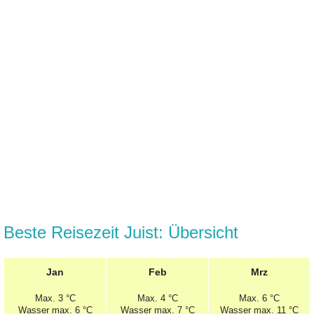
Beste Reisezeit Juist: Übersicht
Jan
Feb
Mrz
Max.
3 °C
Max.
4 °C
Max.
6 °C
Wasser max. 6 °C
Wasser max. 7 °C
Wasser max. 11 °C