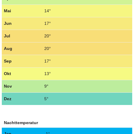
Mai
14°
Jun
17°
Jul
20°
Aug
20°
Sep
17°
Okt
13°
Nov
9°
Dez
5°
Nachttemperatur
Jan
-1°