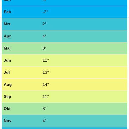
Feb
-2°
Mrz
2°
Apr
4°
Mai
8°
Jun
11°
Jul
13°
Aug
14°
Sep
11°
Okt
8°
Nov
4°