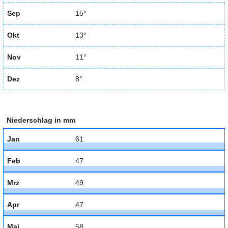
Sep
15°
Okt
13°
Nov
11°
Dez
8°
Niederschlag in mm
Jan
61
Feb
47
Mrz
49
Apr
47
Mai
58