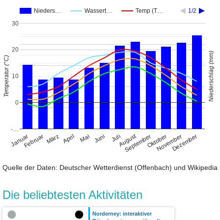
Nieders…
Wassert…
Temp (T…
1/2
30
20
Niederschlag (mm)
Temperatur (°C)
10
0
-…
August
Januar
April
Juli
Oktober
Februar
Mai
November
März
Juni
September
Dezember
Quelle der Daten: Deutscher Wetterdienst (Offenbach) und Wikipedia
Die beliebtesten Aktivitäten
Norderney: interaktiver