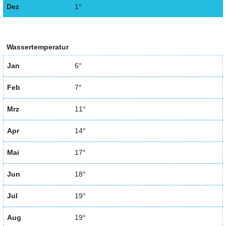
Dez
1°
Wassertemperatur
Jan
6°
Feb
7°
Mrz
11°
Apr
14°
Mai
17°
Jun
18°
Jul
19°
Aug
19°