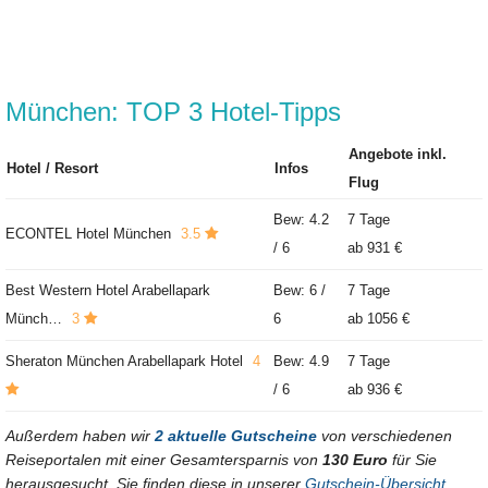
München: TOP 3 Hotel-Tipps
Angebote inkl.
Hotel / Resort
Infos
Flug
Bew: 4.2
7 Tage
ECONTEL Hotel München
3.5
/ 6
ab
931 €
Best Western Hotel Arabellapark
Bew: 6 /
7 Tage
Münch…
3
6
ab
1056 €
Sheraton München Arabellapark Hotel
4
Bew: 4.9
7 Tage
/ 6
ab
936 €
Außerdem haben wir
2 aktuelle Gutscheine
von verschiedenen
Reiseportalen mit einer Gesamtersparnis von
130 Euro
für Sie
herausgesucht. Sie finden diese in unserer
Gutschein-Übersicht
.