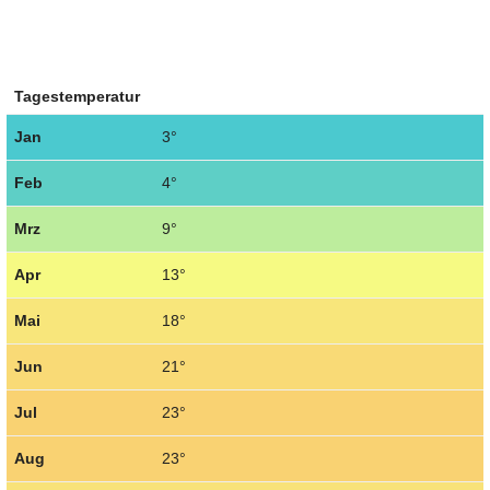
Tagestemperatur
Jan
3°
Feb
4°
Mrz
9°
Apr
13°
Mai
18°
Jun
21°
Jul
23°
Aug
23°