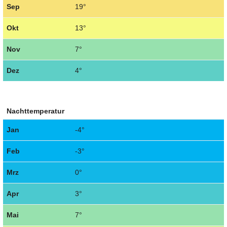
Sep
19°
Okt
13°
Nov
7°
Dez
4°
Nachttemperatur
Jan
-4°
Feb
-3°
Mrz
0°
Apr
3°
Mai
7°