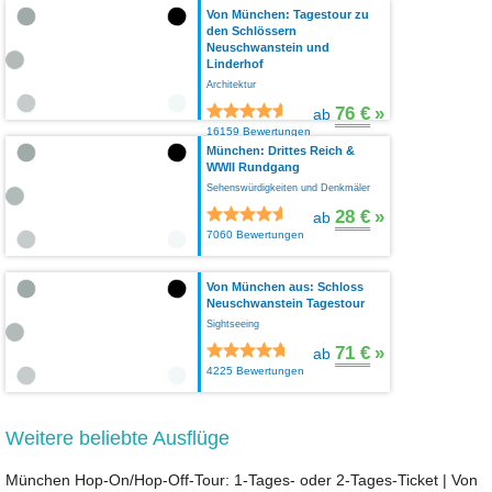
Von München: Tagestour zu
den Schlössern
Neuschwanstein und
Linderhof
Architektur
76 €
»
ab
16159 Bewertungen
München: Drittes Reich &
WWII Rundgang
Sehenswürdigkeiten und Denkmäler
28 €
»
ab
7060 Bewertungen
Von München aus: Schloss
Neuschwanstein Tagestour
Sightseeing
71 €
»
ab
4225 Bewertungen
Weitere beliebte Ausflüge
München Hop-On/Hop-Off-Tour: 1-Tages- oder 2-Tages-Ticket
|
Von