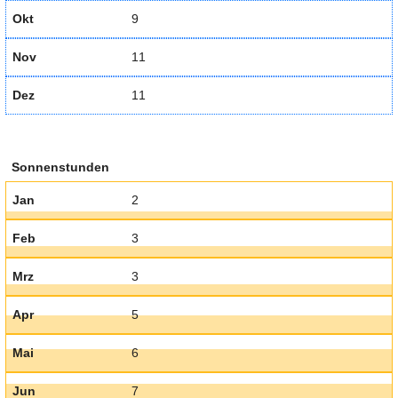
Okt
9
Nov
11
Dez
11
Sonnenstunden
Jan
2
Feb
3
Mrz
3
Apr
5
Mai
6
Jun
7