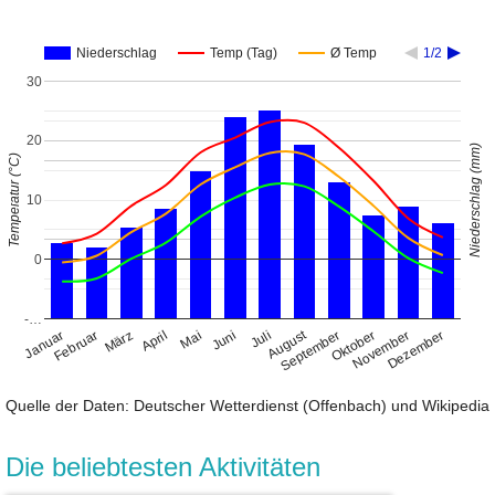
Niederschlag
Temp (Tag)
Ø Temp
1/2
30
20
Niederschlag (mm)
Temperatur (°C)
10
0
-…
August
Januar
April
Juli
Oktober
Februar
Mai
November
März
Juni
September
Dezember
Quelle der Daten: Deutscher Wetterdienst (Offenbach) und Wikipedia
Die beliebtesten Aktivitäten