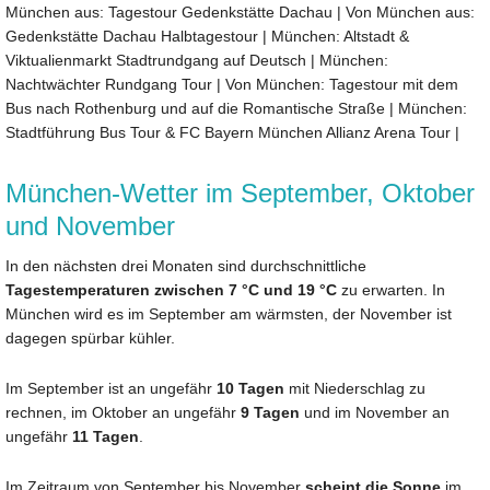
München aus: Tagestour Gedenkstätte Dachau
|
Von München aus:
Gedenkstätte Dachau Halbtagestour
|
München: Altstadt &
Viktualienmarkt Stadtrundgang auf Deutsch
|
München:
Nachtwächter Rundgang Tour
|
Von München: Tagestour mit dem
Bus nach Rothenburg und auf die Romantische Straße
|
München:
Stadtführung Bus Tour & FC Bayern München Allianz Arena Tour
|
München-Wetter im September, Oktober
und November
In den nächsten drei Monaten sind durchschnittliche
Tagestemperaturen zwischen 7 °C und 19 °C
zu erwarten. In
München wird es im September am wärmsten, der November ist
dagegen spürbar kühler.
Im September ist an ungefähr
10 Tagen
mit Niederschlag zu
rechnen, im Oktober an ungefähr
9 Tagen
und im November an
ungefähr
11 Tagen
.
Im Zeitraum von September bis November
scheint die Sonne
im